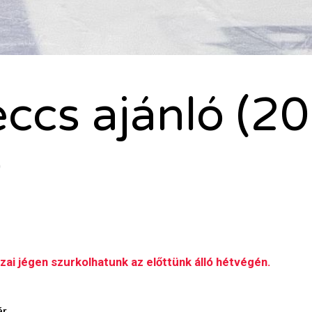
ccs ajánló (20
)
ai jégen szurkolhatunk az előttünk álló hétvégén.
ár