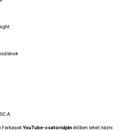
night
roszlánok
 SC A
i Farkasok
YouTube-csatornáján
élőben lehet nézni.