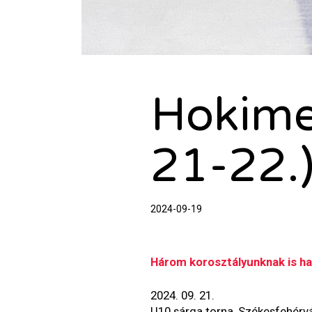
Hokime
21-22.
2024-09-19
Három korosztályunknak is haz
2024. 09. 21.
U10 sárga torna, Székesfehérv