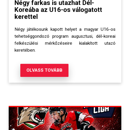
Négy farkas is utazhat Dél-
Koreába az U16-os válogatott
kerettel
Négy játékosunk kapott helyet a magyar U16-os
tehetséggondozó program augusztusi, dél-koreai
felkészülési mérkőzéseire kialakított utazó
keretében.
OLVASS TOVÁBB