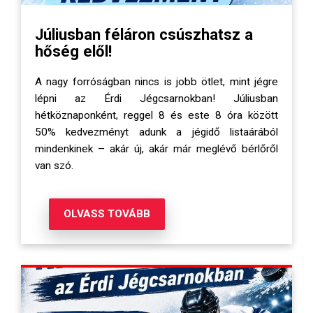
Júliusban féláron csúszhatsz a
hőség elől!
A nagy forróságban nincs is jobb ötlet, mint jégre
lépni az Érdi Jégcsarnokban! Júliusban
hétköznaponként, reggel 8 és este 8 óra között
50% kedvezményt adunk a jégidő listaárából
mindenkinek – akár új, akár már meglévő bérlőről
van szó.
OLVASS TOVÁBB