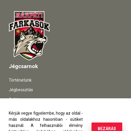
Jégcsarnok
Történetünk
Jégbeosztás
Galéria
Támogatóknak
Kérjük vegye figyelembe, hogy az oldal -
más oldalakhoz hasonlóan - sütiket
Adatvédelem
használ. A felhasználói élmény
BEZÁRÁS