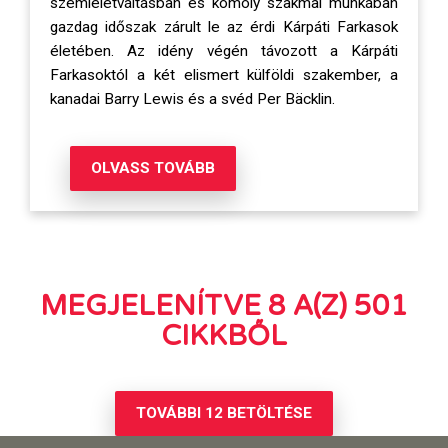
szemléletváltásban és komoly szakmai munkában
gazdag időszak zárult le az érdi Kárpáti Farkasok
életében. Az idény végén távozott a Kárpáti
Farkasoktól a két elismert külföldi szakember, a
kanadai Barry Lewis és a svéd Per Bäcklin.
OLVASS TOVÁBB
MEGJELENÍTVE
8
A(Z) 501
CIKKBŐL
TOVÁBBI 12 BETÖLTÉSE