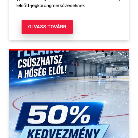
felnőtt-jégkorongmérkőzéseknek.
OLVASS TOVÁBB