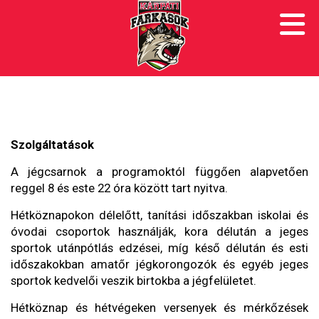
Szolgáltatások
A jégcsarnok a programoktól függően alapvetően
reggel 8 és este 22 óra között tart nyitva.
Hétköznapokon délelőtt, tanítási időszakban iskolai és
óvodai csoportok használják, kora délután a jeges
sportok utánpótlás edzései, míg késő délután és esti
időszakokban amatőr jégkorongozók és egyéb jeges
sportok kedvelői veszik birtokba a jégfelületet.
Hétköznap és hétvégeken versenyek és mérkőzések