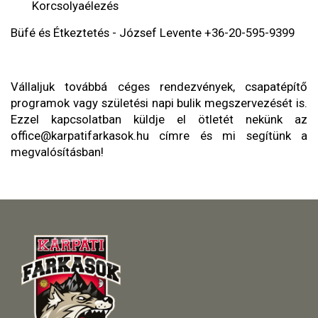
Korcsolyaélezés
Büfé és Étkeztetés - József Levente +36-20-595-9399
Vállaljuk továbbá céges rendezvények, csapatépítő
programok vagy születési napi bulik megszervezését is.
Ezzel kapcsolatban küldje el ötletét nekünk az
office@karpatifarkasok.hu
címre és mi segítünk a
megvalósításban!