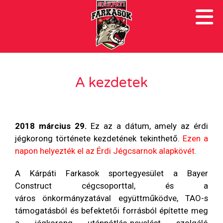
A kezdetek
2018 március 29.
Ez az a dátum, amely az érdi
jégkorong története kezdetének tekinthető.
Ezen a
napon helyezték el az Érdi Jégcsarnok alapkövét.
A Kárpáti Farkasok sportegyesület a Bayer
Construct cégcsoporttal, és a
város
önkormányzatával
együttműködve, TAO-s
támogatásból és befektetői forrásból
építette meg