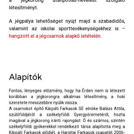
a
jégkorong utánpótlás-nevelést szolgáló
létesítményt.
A jégpálya lehetőséget nyújt majd a szabadidős,
valamint az iskolai sporttevékenységekhez is –
hangzott el a jégcsarnok alapkő letételén
.
Alapítók
Fontos, lényeges előzmény, hogy ha Érden nem is létezett
korábban a jégkorongra alkalmas létesítmény, a hoki
szeretete messzebbre nyúlik vissza.
A csarnokot építő Kárpáti Farkasok SE elnöke Balázs Attila,
szülőföldjéről a székelyföldi Gyergyóremetéről, hozta
magával a jégkorong iránti rajongást. Ő és számos, szintén
székelyföldi gyökerekkel rendelkező társa alapította meg a
Kárpáti Farkasok elődjét, a Hargitai Farkasok csapatát 2006-