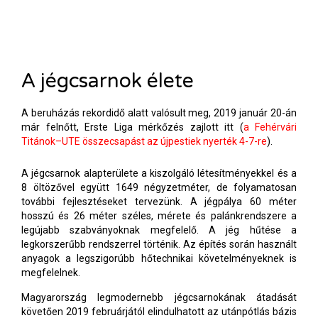
A jégcsarnok élete
A beruházás rekordidő alatt valósult meg, 2019 január 20-án
már felnőtt, Erste Liga mérkőzés zajlott itt (
a Fehérvári
Titánok–UTE összecsapást az újpestiek nyerték 4-7-re
).
A jégcsarnok alapterülete
a
kiszolgáló létesítmény
ekkel és a
8
öltöző
v
el együtt 1649 négyzetméter,
de folyamatosan
további fejlesztéseket tervezünk.
A jégpálya 60 méter
hosszú és 26 méter széles, mérete és palánkrendszere a
legújabb szabványoknak megfelelő. A jég hűtése a
legkorszerűbb rendszerrel történik. Az építés során használt
anyagok a legszigorúbb hőtechnikai követelményeknek is
megfelelnek.
Magyarország legmodernebb jégcsarnokának átadását
követően 2019 februárjától elindulhatott az utánpótlás bázis