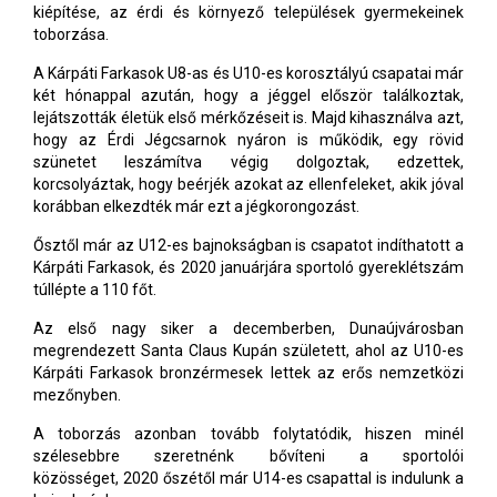
kiépítése, az érdi és környező települések gyermekeinek
toborzása.
A Kárpáti Farkasok U8-as és U10-es korosztályú csapatai már
két hónappal azután, hogy a jéggel először találkoztak,
lejátszották életük első mérkőzéseit is. Majd kihasználva azt,
hogy az Érdi Jégcsarnok nyáron is működik, egy rövid
szünetet leszámítva végig dolgoztak, edzettek,
korcsolyáztak, hogy beérjék azokat az ellenfeleket, akik jóval
korábban elkezdték már ezt a jégkorongozást.
Ősztől már az U12-es bajnokságban is csapatot indíthatott a
Kárpáti Farkasok, és 2020
januárjára
sportoló gyereklétszám
túllépte a 110 főt.
Az első nagy siker a decemberben, Dunaújvárosban
megrendezett Santa Claus Kupán született, ahol az U10-es
Kárpáti Farkasok bronzérmesek lettek az erős nemzetközi
mezőnyben.
A toborzás azonban tovább folytatódik, hiszen minél
szélesebbre
szeretnénk
bővíteni a sportolói
közösséget,
2020 őszétől
már U14-es csapattal is indul
un
k a