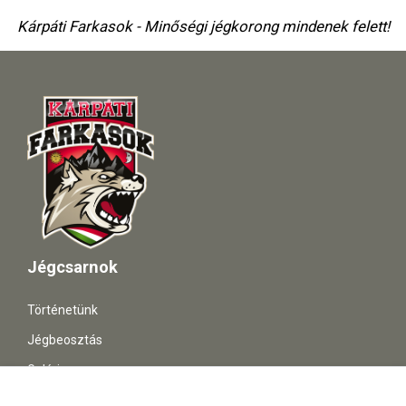
Kárpáti Farkasok - Minőségi jégkorong mindenek felett!
Jégcsarnok
Történetünk
Jégbeosztás
Galéria
Támogatóknak