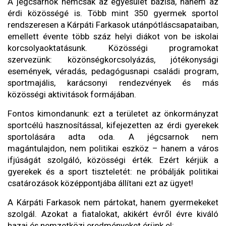
A jégcsarnok nemcsak az egyesület bázisa, hanem az
érdi közösségé is. Több mint 350 gyermek sportol
rendszeresen a Kárpáti Farkasok utánpótláscsapataiban,
emellett évente több száz helyi diákot von be iskolai
korcsolyaoktatásunk. Közösségi programokat
szervezünk: közönségkorcsolyázás, jótékonysági
események, véradás, pedagógusnapi családi program,
sportmajális, karácsonyi rendezvények és más
közösségi aktivitások formájában.
Fontos kimondanunk: ezt a területet az önkormányzat
sportcélú hasznosítással, kifejezetten az érdi gyerekek
sportolására adta oda. A jégcsarnok nem
magántulajdon, nem politikai eszköz – hanem a város
ifjúságát szolgáló, közösségi érték. Ezért kérjük a
gyerekek és a sport tiszteletét: ne próbálják politikai
csatározások középpontjába állítani ezt az ügyet!
A Kárpáti Farkasok nem pártokat, hanem gyermekeket
szolgál. Azokat a fiatalokat, akikért évről évre kiváló
hazai és nemzetközi eredményeket érünk el: