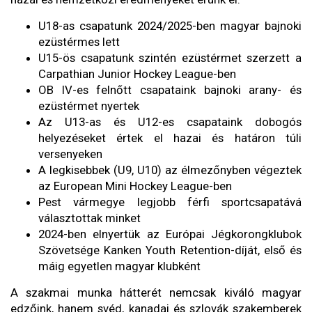
U18-as csapatunk 2024/2025-ben magyar bajnoki
ezüstérmes lett
U15-ös csapatunk szintén ezüstérmet szerzett a
Carpathian Junior Hockey League-ben
OB IV-es felnőtt csapataink bajnoki arany- és
ezüstérmet nyertek
Az U13-as és U12-es csapataink dobogós
helyezéseket értek el hazai és határon túli
versenyeken
A legkisebbek (U9, U10) az élmezőnyben végeztek
az European Mini Hockey League-ben
Pest vármegye legjobb férfi sportcsapatává
választottak minket
2024-ben elnyertük az Európai Jégkorongklubok
Szövetsége Kanken Youth Retention-díját, első és
máig egyetlen magyar klubként
A szakmai munka hátterét nemcsak kiváló magyar
edzőink, hanem svéd, kanadai és szlovák szakemberek