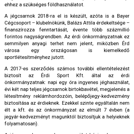
ehhez a szükséges földhasználatot.
A jégcsarnok 2018-ra el is készült, azóta is a Bayer
Cégcsoport – klubelnökünk, Balázs Attila érdekeltsége –
finanszírozza fenntartását, évente több százmillió
forintos nagyságrendben. Az érdi önkormányzatnak ez
semmilyen anyagi terhet nem jelent, miközben Érd
városa egy országosan is kiemelkedő
sportlétesítményhez jutott.
A 2017-es szerződés számos további ellentételezést
biztosít az Érdi Sport Kft. által az érdi
önkormányzatnak: napi egy óra ingyenes jéghasználat,
évi két nap teljes jégcsarnok birtokbavétel, megjelenés a
létesítmény reklámhordozóin, belépőjegy-kedvezmény
biztosítása az érdieknek. Ezekkel szinte egyáltalán nem
élt a kft. és az önkormányzat az elmúlt 7 évben (a
jegyár-kedvezményt magunktól biztosítjuk a helyieknek
folyamatosan).