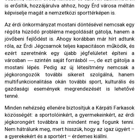
is erősítik, hozzájárulva ahhoz, hogy Érd városa méltán
képviselje magát a nemzetközi sporttérképen is.
Az érdi önkormányzat mostani döntésével nemcsak egy
régóta húzódó probléma megoldását gátolja, hanem a
jövőbeni fejlődést is. Ahogy korábban már hírt adtunk
róla, az Érdi Jégcsarnok teljes kapacitáson működik, és
ezért szeretnénk egy újabb jégfelületet építeni a
városban ― szintén saját forrásból ―, de ezt gátolja a
mostani lépés. Pedig az új létesítmény nemcsak a
jégkorongozók további sikereit szolgálná, hanem
multifunkcionalitása okán további sport, kulturális és
gazdasági események megrendezését is lehetővé
tenné.
Minden nehézség ellenére biztosítjuk a Kárpáti Farkasok
közösségét: a sportolóinkért, a gyermekeinkért, az érdi
jégkorongért továbbra is mindent meg fogunk tenni.
Nem hátrálunk meg, mert hisszük, hogy az igaz ügyért –
a gyerekekért és a sportért – érdemes kiállni.