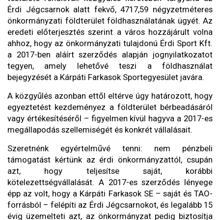
Érdi Jégcsarnok alatt fekvő, 4717,59 négyzetméteres
önkormányzati földterület földhasználatának ügyét. Az
eredeti előterjesztés szerint a város hozzájárult volna
ahhoz, hogy az önkormányzati tulajdonú Érdi Sport Kft.
a 2017-ben aláírt szerződés alapján jognyilatkozatot
tegyen, amely lehetővé teszi a földhasználat
bejegyzését a Kárpáti Farkasok Sportegyesület javára.
A közgyűlés azonban ettől eltérve úgy határozott, hogy
egyeztetést kezdeményez a földterület bérbeadásáról
vagy értékesítéséről – figyelmen kívül hagyva a 2017-es
megállapodás szellemiségét és konkrét vállalásait.
Szeretnénk egyértelművé tenni: nem pénzbeli
támogatást kértünk az érdi önkormányzattól, csupán
azt, hogy teljesítse saját, korábbi
kötelezettségvállalását. A 2017-es szerződés lényege
épp az volt, hogy a Kárpáti Farkasok SE – saját és TAO-
forrásból – felépíti az Érdi Jégcsarnokot, és legalább 15
évig üzemelteti azt, az önkormányzat pedig biztosítja