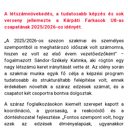
A létszámnövekedés, a tudatosabb képzés és sok
verseny jellemezte a Kárpáti Farkasok U8-as
csapatának 2025/2026-os idényét.
„A 2025/2026-os szezon szakmai és személyes
szempontból is meghatározó időszak volt számomra,
hiszen ez volt az első évem vezetőedzőként” –
fogalmazott Sándor-Székely Katinka, aki rögtön egy
nagy létszámú keret irányítását vette át. Az idény során
a szakmai munka egyik fő célja a képzési program
tudatosabb és strukturáltabb felépítése volt, ennek
érdekében növelték a száraz edzések számát, és a
csapatot két csoportra bontva dolgoztak.
A száraz foglalkozásokon kiemelt szerepet kapott a
koordináció, a gyorsaság, a reakcióidő és a
döntéshozatal fejlesztése. „Fontos szempont volt, hogy
ezek az edzések élményalapúak, ugyanakkor