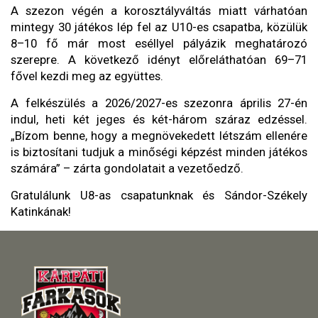
A szezon végén a korosztályváltás miatt várhatóan
mintegy 30 játékos lép fel az U10-es csapatba, közülük
8–10 fő már most eséllyel pályázik meghatározó
szerepre. A következő idényt előreláthatóan 69–71
fővel kezdi meg az együttes.
A felkészülés a 2026/2027-es szezonra április 27-én
indul, heti két jeges és két-három száraz edzéssel.
„Bízom benne, hogy a megnövekedett létszám ellenére
is biztosítani tudjuk a minőségi képzést minden játékos
számára” – zárta gondolatait a vezetőedző.
Gratulálunk U8-as csapatunknak és Sándor-Székely
Katinkának!