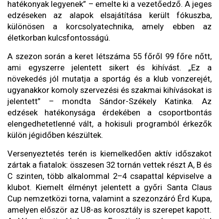
hatékonyak legyenek” – emelte ki a vezetőedző. A jeges
edzéseken az alapok elsajátítása került fókuszba,
különösen a korcsolyatechnika, amely ebben az
életkorban kulcsfontosságú.
A szezon során a keret létszáma 55 főről 99 főre nőtt,
ami egyszerre jelentett sikert és kihívást. „Ez a
növekedés jól mutatja a sportág és a klub vonzerejét,
ugyanakkor komoly szervezési és szakmai kihívásokat is
jelentett” – mondta Sándor-Székely Katinka. Az
edzések hatékonysága érdekében a csoportbontás
elengedhetetlenné vált, a hokisuli programból érkezők
külön jégidőben készültek.
Versenyeztetés terén is kiemelkedően aktív időszakot
zártak a fiatalok: összesen 32 tornán vettek részt A, B és
C szinten, több alkalommal 2–4 csapattal képviselve a
klubot. Kiemelt élményt jelentett a győri Santa Claus
Cup nemzetközi torna, valamint a szezonzáró Érd Kupa,
amelyen először az U8-as korosztály is szerepet kapott.