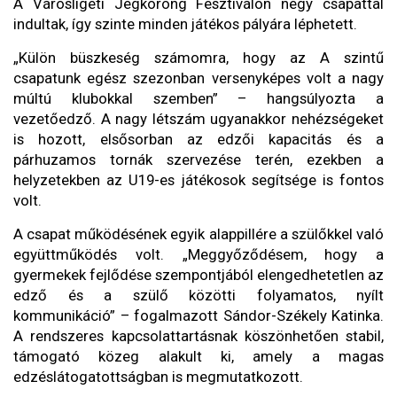
A Városligeti Jégkorong Fesztiválon négy csapattal
indultak, így szinte minden játékos pályára léphetett.
„Külön büszkeség számomra, hogy az A szintű
csapatunk egész szezonban versenyképes volt a nagy
múltú klubokkal szemben” – hangsúlyozta a
vezetőedző. A nagy létszám ugyanakkor nehézségeket
is hozott, elsősorban az edzői kapacitás és a
párhuzamos tornák szervezése terén, ezekben a
helyzetekben az U19-es játékosok segítsége is fontos
volt.
A csapat működésének egyik alappillére a szülőkkel való
együttműködés volt. „Meggyőződésem, hogy a
gyermekek fejlődése szempontjából elengedhetetlen az
edző és a szülő közötti folyamatos, nyílt
kommunikáció” – fogalmazott Sándor-Székely Katinka.
A rendszeres kapcsolattartásnak köszönhetően stabil,
támogató közeg alakult ki, amely a magas
edzéslátogatottságban is megmutatkozott.