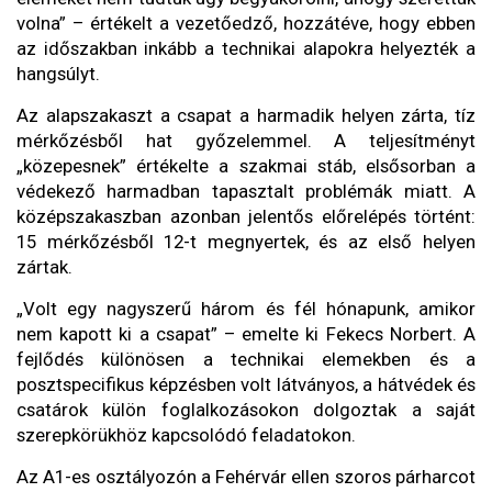
volna” – értékelt a vezetőedző, hozzátéve, hogy ebben
az időszakban inkább a technikai alapokra helyezték a
hangsúlyt.
Az alapszakaszt a csapat a harmadik helyen zárta, tíz
mérkőzésből hat győzelemmel. A teljesítményt
„közepesnek” értékelte a szakmai stáb, elsősorban a
védekező harmadban tapasztalt problémák miatt. A
középszakaszban azonban jelentős előrelépés történt:
15 mérkőzésből 12-t megnyertek, és az első helyen
zártak.
„Volt egy nagyszerű három és fél hónapunk, amikor
nem kapott ki a csapat” – emelte ki Fekecs Norbert. A
fejlődés különösen a technikai elemekben és a
posztspecifikus képzésben volt látványos, a hátvédek és
csatárok külön foglalkozásokon dolgoztak a saját
szerepkörükhöz kapcsolódó feladatokon.
Az A1-es osztályozón a Fehérvár ellen szoros párharcot