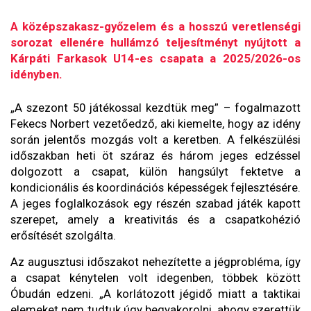
A középszakasz-győzelem és a hosszú veretlenségi
sorozat ellenére hullámzó teljesítményt nyújtott a
Kárpáti Farkasok U14-es csapata a 2025/2026-os
idényben.
„A szezont 50 játékossal kezdtük meg” – fogalmazott
Fekecs Norbert vezetőedző, aki kiemelte, hogy az idény
során jelentős mozgás volt a keretben. A felkészülési
időszakban heti öt száraz és három jeges edzéssel
dolgozott a csapat, külön hangsúlyt fektetve a
kondicionális és koordinációs képességek fejlesztésére.
A jeges foglalkozások egy részén szabad játék kapott
szerepet, amely a kreativitás és a csapatkohézió
erősítését szolgálta.
Az augusztusi időszakot nehezítette a jégprobléma, így
a csapat kénytelen volt idegenben, többek között
Óbudán edzeni. „A korlátozott jégidő miatt a taktikai
elemeket nem tudtuk úgy begyakorolni, ahogy szerettük