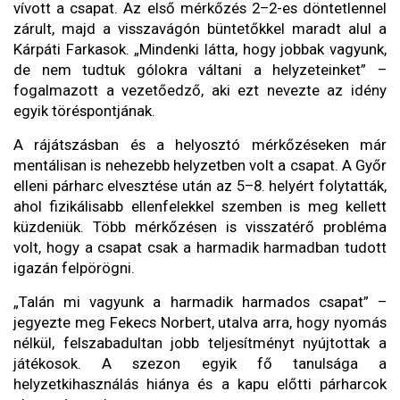
vívott a csapat. Az első mérkőzés 2–2-es döntetlennel
zárult, majd a visszavágón büntetőkkel maradt alul a
Kárpáti Farkasok. „Mindenki látta, hogy jobbak vagyunk,
de nem tudtuk gólokra váltani a helyzeteinket” –
fogalmazott a vezetőedző, aki ezt nevezte az idény
egyik töréspontjának.
A rájátszásban és a helyosztó mérkőzéseken már
mentálisan is nehezebb helyzetben volt a csapat. A Győr
elleni párharc elvesztése után az 5–8. helyért folytatták,
ahol fizikálisabb ellenfelekkel szemben is meg kellett
küzdeniük. Több mérkőzésen is visszatérő probléma
volt, hogy a csapat csak a harmadik harmadban tudott
igazán felpörögni.
„Talán mi vagyunk a harmadik harmados csapat” –
jegyezte meg Fekecs Norbert, utalva arra, hogy nyomás
nélkül, felszabadultan jobb teljesítményt nyújtottak a
játékosok. A szezon egyik fő tanulsága a
helyzetkihasználás hiánya és a kapu előtti párharcok