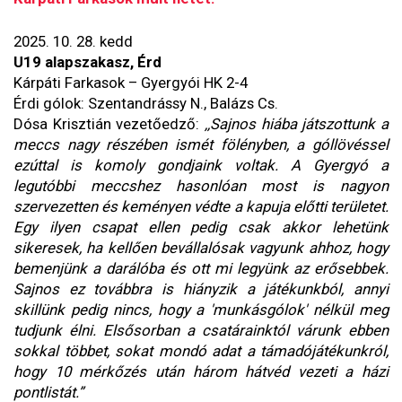
2025. 10. 28. kedd
U19 alapszakasz, Érd
Kárpáti Farkasok – Gyergyói HK 2-4
Érdi gólok: Szentandrássy N., Balázs Cs.
Dósa Krisztián vezetőedző:
‚‚Sajnos hiába játszottunk a
meccs nagy részében ismét fölényben, a góllövéssel
ezúttal is komoly gondjaink voltak. A Gyergyó a
legutóbbi meccshez hasonlóan most is nagyon
szervezetten és keményen védte a kapuja előtti területet.
Egy ilyen csapat ellen pedig csak akkor lehetünk
sikeresek, ha kellően bevállalósak vagyunk ahhoz, hogy
bemenjünk a darálóba és ott mi legyünk az erősebbek.
Sajnos ez továbbra is hiányzik a játékunkból, annyi
skillünk pedig nincs, hogy a 'munkásgólok' nélkül meg
tudjunk élni. Elsősorban a csatárainktól várunk ebben
sokkal többet, sokat mondó adat a támadójátékunkról,
hogy 10 mérkőzés után három hátvéd vezeti a házi
pontlistát.”