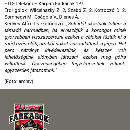
FTC-Telekom – Kárpáti Farkasok 1-9
Érdi gólok: Wilcsinszky Z. 2, Szabó Z. 2, Kotroczó D. 2,
Somhegyi M., Cságola V., Dienes Á.
Kedves Alfréd vezetőedző:
„Sok időt akartunk tölteni a
támadó harmadban, ha elveszítjük a korongot minél
gyorsabban visszaszerezni ezeket a célokat tűztük ki a
mérkőzés előtt, amiből sokat viszontláttunk a jégen. Hat
perc hátrányt kivédekeztünk, és kétszer volt
lehetőségünk előnyben játszani, ezeket meg gólra
váltottunk. Összességében fegyelmezettek voltunk,
egyszerűen játszottunk.”
(Fotó: archív)