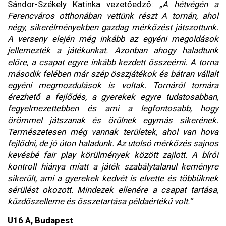
Sándor-Székely Katinka vezetőedző:
„A hétvégén a
Ferencváros otthonában vettünk részt A tornán, ahol
négy, sikerélményekben gazdag mérkőzést játszottunk.
A verseny elején még inkább az egyéni megoldások
jellemezték a játékunkat. Azonban ahogy haladtunk
előre, a csapat egyre inkább kezdett összeérni. A torna
második felében már szép összjátékok és bátran vállalt
egyéni megmozdulások is voltak. Tornáról tornára
érezhető a fejlődés, a gyerekek egyre tudatosabban,
fegyelmezettebben és ami a legfontosabb, hogy
örömmel játszanak és örülnek egymás sikerének.
Természetesen még vannak területek, ahol van hova
fejlődni, de jó úton haladunk. Az utolsó mérkőzés sajnos
kevésbé fair play körülmények között zajlott. A bírói
kontroll hiánya miatt a játék szabálytalanul keményre
sikerült, ami a gyerekek kedvét is elvette és többüknek
sérülést okozott. Mindezek ellenére a csapat tartása,
küzdőszelleme és összetartása példaértékű volt.”
U16 A, Budapest