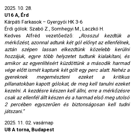
2025. 10. 28.
U16 A, Érd
Kárpáti Farkasok – Gyergyói HK 3-6
Érdi gólok: Szabó Z., Somhegyi M., Laczkó H.
Kedves Alfréd vezetőedző:
„Rosszul kezdtük a
mérkőzést, azonnal adtunk két gól előnyt az ellenfélnek,
aztán szépen lassan elkezdtünk közelebb kerülni
hozzájuk, egyre több helyzetet tudtunk kialakítani, és
amikor az egyenlítésért küzdöttünk a második harmad
vége előtt ismét kaptunk két gólt egy perc alatt. Nehéz a
gyereknek megemészteni ezeket a kritikus
pillanatokban kapott gólokat, de meg kell tanulni ezeket
kezelni. A kezdésre készen kell állni, erre a mérkőzésre
csak az ellenfél állt készen és a harmad első meg utolsó
2 percében egyszerűen és biztonságosan kell tudni
játszani.”
2025. 11. 02. vasárnap
U8 A torna, Budapest