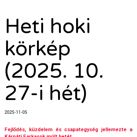
Heti hoki
körkép
(2025. 10.
27-i hét)
2025-11-05
Fejlődés, küzdelem és csapategység jellemezte a
Kárpáti Farkasok múlt hetét.