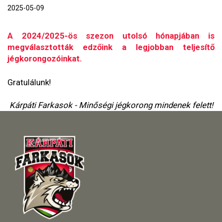
2025-05-09
A 2024/2025-ös szezon utolsó hónapjában is
megválasztották edzőink a legjobban teljesítő
jégkorongozóinkat.
Gratulálunk!
Kárpáti Farkasok - Minőségi jégkorong mindenek felett!