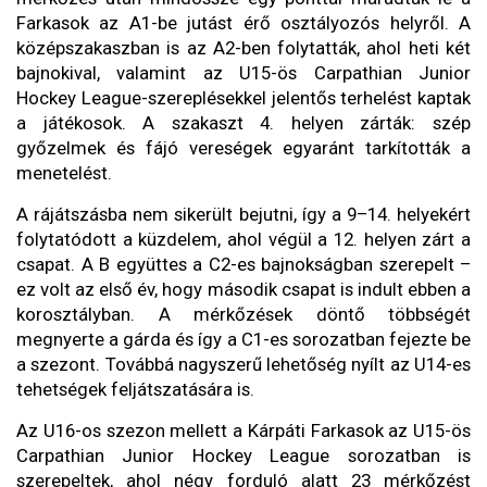
Farkasok az A1-be jutást érő osztályozós helyről. A
középszakaszban is az A2-ben folytatták, ahol heti két
bajnokival, valamint az U15-ös Carpathian Junior
Hockey League-szereplésekkel jelentős terhelést kaptak
a játékosok. A szakaszt 4. helyen zárták: szép
győzelmek és fájó vereségek egyaránt tarkították a
menetelést.
A rájátszásba nem sikerült bejutni, így a 9–14. helyekért
folytatódott a küzdelem, ahol végül a 12. helyen zárt a
csapat. A B együttes a C2-es bajnokságban szerepelt –
ez volt az első év, hogy második csapat is indult ebben a
korosztályban. A mérkőzések döntő többségét
megnyerte a gárda és így a C1-es sorozatban fejezte be
a szezont. Továbbá nagyszerű lehetőség nyílt az U14-es
tehetségek feljátszatására is.
Az U16-os szezon mellett a Kárpáti Farkasok az U15-ös
Carpathian Junior Hockey League sorozatban is
szerepeltek, ahol négy forduló alatt 23 mérkőzést