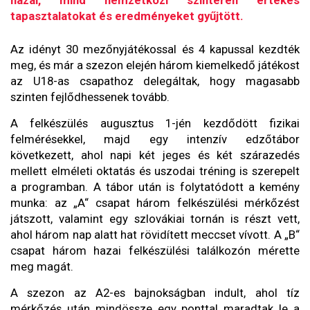
hazai, mind nemzetközi színtéren értékes
tapasztalatokat és eredményeket gyűjtött.
Az idényt 30 mezőnyjátékossal és 4 kapussal kezdték
meg, és már a szezon elején három kiemelkedő játékost
az U18-as csapathoz delegáltak, hogy magasabb
szinten fejlődhessenek tovább.
A felkészülés augusztus 1-jén kezdődött fizikai
felmérésekkel, majd egy intenzív edzőtábor
következett, ahol napi két jeges és két szárazedés
mellett elméleti oktatás és uszodai tréning is szerepelt
a programban. A tábor után is folytatódott a kemény
munka: az „A“ csapat három felkészülési mérkőzést
játszott, valamint egy szlovákiai tornán is részt vett,
ahol három nap alatt hat rövidített meccset vívott. A „B“
csapat három hazai felkészülési találkozón mérette
meg magát.
A szezon az A2-es bajnokságban indult, ahol tíz
mérkőzés után mindössze egy ponttal maradtak le a