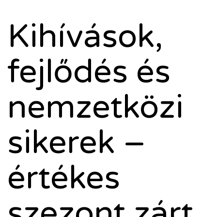
Kihívások,
fejlődés és
nemzetközi
sikerek –
értékes
szezont zárt