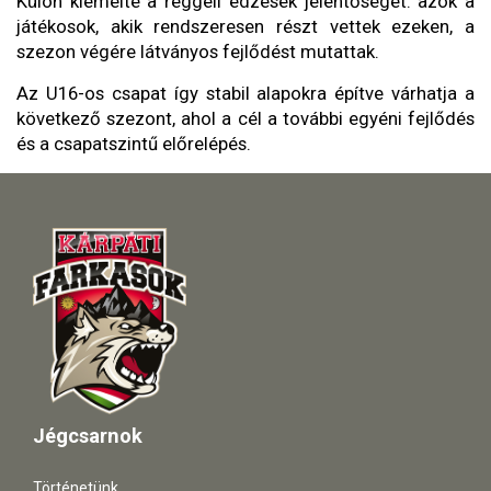
Külön kiemelte a reggeli edzések jelentőségét: azok a
játékosok, akik rendszeresen részt vettek ezeken, a
szezon végére látványos fejlődést mutattak.
Az U16-os csapat így stabil alapokra építve várhatja a
következő szezont, ahol a cél a további egyéni fejlődés
és a csapatszintű előrelépés.
Jégcsarnok
Történetünk