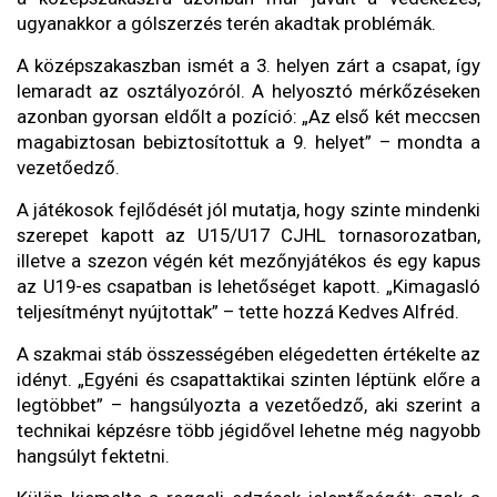
ugyanakkor a gólszerzés terén akadtak problémák.
A középszakaszban ismét a 3. helyen zárt a csapat, így
lemaradt az osztályozóról. A helyosztó mérkőzéseken
azonban gyorsan eldőlt a pozíció: „Az első két meccsen
magabiztosan bebiztosítottuk a 9. helyet” – mondta a
vezetőedző.
A játékosok fejlődését jól mutatja, hogy szinte mindenki
szerepet kapott az U15/U17 CJHL tornasorozatban,
illetve a szezon végén két mezőnyjátékos és egy kapus
az U19-es csapatban is lehetőséget kapott. „Kimagasló
teljesítményt nyújtottak” – tette hozzá Kedves Alfréd.
A szakmai stáb összességében elégedetten értékelte az
idényt. „Egyéni és csapattaktikai szinten léptünk előre a
legtöbbet” – hangsúlyozta a vezetőedző, aki szerint a
technikai képzésre több jégidővel lehetne még nagyobb
hangsúlyt fektetni.