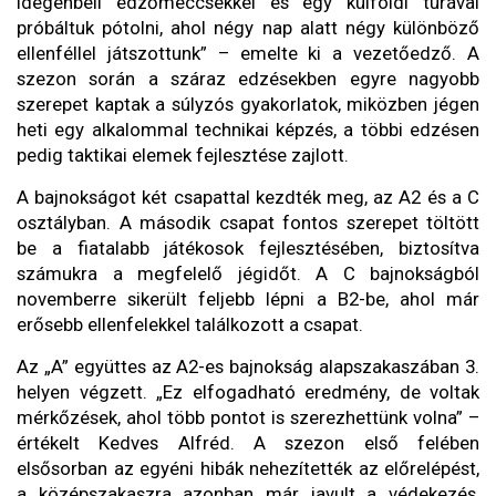
idegenbeli edzőmeccsekkel és egy külföldi túrával
próbáltuk pótolni, ahol négy nap alatt négy különböző
ellenféllel játszottunk” – emelte ki a vezetőedző. A
szezon során a száraz edzésekben egyre nagyobb
szerepet kaptak a súlyzós gyakorlatok, miközben jégen
heti egy alkalommal technikai képzés, a többi edzésen
pedig taktikai elemek fejlesztése zajlott.
A bajnokságot két csapattal kezdték meg, az A2 és a C
osztályban. A második csapat fontos szerepet töltött
be a fiatalabb játékosok fejlesztésében, biztosítva
számukra a megfelelő jégidőt. A C bajnokságból
novemberre sikerült feljebb lépni a B2-be, ahol már
erősebb ellenfelekkel találkozott a csapat.
Az „A” együttes az A2-es bajnokság alapszakaszában 3.
helyen végzett. „Ez elfogadható eredmény, de voltak
mérkőzések, ahol több pontot is szerezhettünk volna” –
értékelt Kedves Alfréd. A szezon első felében
elsősorban az egyéni hibák nehezítették az előrelépést,
a középszakaszra azonban már javult a védekezés,