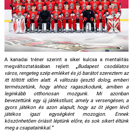
A kanadai tréner szerint a siker kulcsa a mentalitás
megváltoztatásában rejlett.
„
Budapest csodálatos
város, rengeteg szép emléket és jó barátot szereztem az
itt töltött időm alatt. A változás ijesztő dolog, emberi
természetünk, hogy ahhoz ragaszkodunk, amiben a
leginkább otthonosan mozgunk. Mi azonban
bevezettünk egy új játékstílust, amely a versengésen, a
gyors játékon és azon alapult, hogy az öt jégen lévő
játékos igazi egységként mozogjon. Ennek
köszönhetően óriásit léptünk előre, és sok sikert éltünk
meg a csapatainkkal.
”