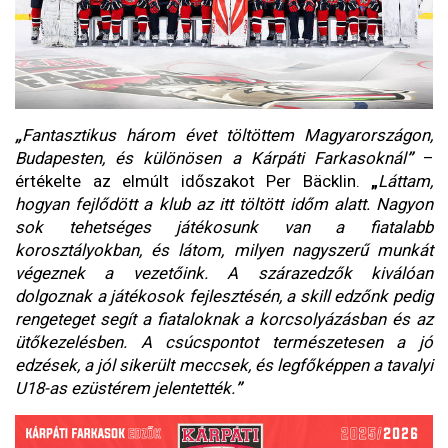
„
Fantasztikus három évet töltöttem Magyarországon,
Budapesten, és különösen a Kárpáti Farkasoknál
”
–
értékelte az elmúlt időszakot Per Bäcklin.
„
Láttam,
hogyan fejlődött a klub az itt töltött időm alatt. Nagyon
sok tehetséges játékosunk van a fiatalabb
korosztályokban, és látom, milyen nagyszerű munkát
végeznek a vezetőink. A szárazedzők kiválóan
dolgoznak a játékosok fejlesztésén, a skill edzőnk pedig
rengeteget segít a fiataloknak a korcsolyázásban és az
ütőkezelésben. A csúcspontot természetesen a jó
edzések, a jól sikerült meccsek, és legfőképpen a tavalyi
U18-as ezüstérem jelentették.
”