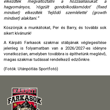
elkezdték megváltoztatni a hozzáállásukat: a
hagyományos, 'rögzült gondolkodásmódot' (fixed
mindset) elkezdték 'fejlődő szemléletté' (growth
mindset) alakítani.
”
Köszönjük a munkátokat, Per és Barry, és további sok
sikert kívánunk!
A Kárpáti Farkasok szakmai stábjának véglegesítése
jelenleg is folyamatban van a 2026/2027-es idényre
vonatkozóan, amelyben továbbra is építhetünk meglévő,
magas szakmai tudással rendelkező edzőinkre.
(Fotók: Utánpótlás Sportfotó)