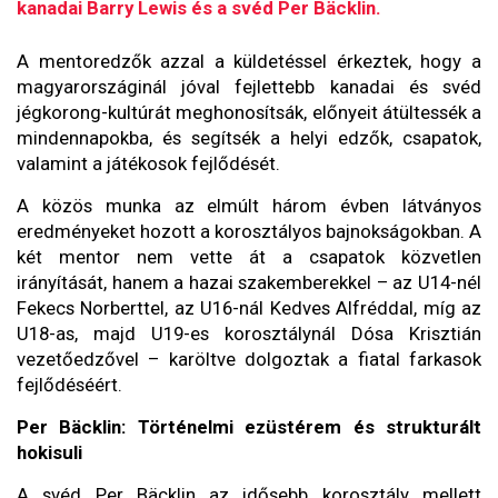
kanadai Barry Lewis és a svéd Per Bäcklin.
A mentoredzők azzal a küldetéssel érkeztek, hogy a
magyarországinál jóval fejlettebb kanadai és svéd
jégkorong-kultúrát meghonosítsák, előnyeit átültessék a
mindennapokba, és segítsék a helyi edzők, csapatok,
valamint a játékosok fejlődését.
A közös munka az elmúlt három évben látványos
eredményeket hozott a korosztályos bajnokságokban. A
két mentor nem vette át a csapatok közvetlen
irányítását, hanem a hazai szakemberekkel – az U14-nél
Fekecs Norberttel, az U16-nál Kedves Alfréddal, míg az
U18-as, majd U19-es korosztálynál Dósa Krisztián
vezetőedzővel – karöltve dolgoztak a fiatal farkasok
fejlődéséért.
Per Bäcklin: Történelmi ezüstérem és strukturált
hokisuli
A svéd Per Bäcklin az idősebb korosztály mellett