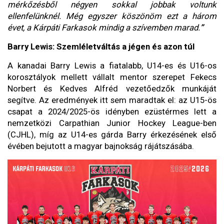
mérkőzésből négyen sokkal jobbak voltunk
ellenfelünknél. Még egyszer köszönöm ezt a három
évet, a Kárpáti Farkasok mindig a szívemben marad.
”
Barry Lewis: Szemléletváltás a jégen és azon túl
A kanadai Barry Lewis a fiatalabb, U14-es és U16-os
korosztályok mellett vállalt mentor szerepet Fekecs
Norbert és Kedves Alfréd vezetőedzők munkáját
segítve. Az eredmények itt sem maradtak el: az U15-ös
csapat a 2024/2025-ös idényben ezüstérmes lett a
nemzetközi Carpathian Junior Hockey League-ben
(CJHL), míg az U14-es gárda Barry érkezésének első
évében bejutott a magyar bajnokság rájátszásába.