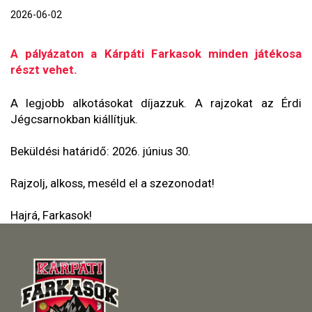
2026-06-02
A pályázaton a Kárpáti Farkasok minden játékosa
részt vehet.
A legjobb alkotásokat díjazzuk. A rajzokat az Érdi
Jégcsarnokban kiállítjuk.
Beküldési határidő: 2026. június 30.
Rajzolj, alkoss, meséld el a szezonodat!
Hajrá, Farkasok!