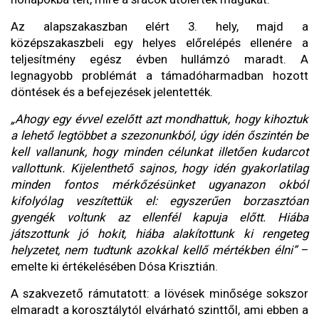
Az alapszakaszban elért 3. hely, majd a
középszakaszbeli egy helyes előrelépés ellenére a
teljesítmény egész évben hullámzó maradt. A
legnagyobb problémát a támadóharmadban hozott
döntések és a befejezések jelentették.
„Ahogy egy évvel ezelőtt azt mondhattuk, hogy kihoztuk
a lehető legtöbbet a szezonunkból, úgy idén őszintén be
kell vallanunk, hogy minden célunkat illetően kudarcot
vallottunk. Kijelenthető sajnos, hogy idén gyakorlatilag
minden fontos mérkőzésünket ugyanazon okból
kifolyólag veszítettük el: egyszerűen borzasztóan
gyengék voltunk az ellenfél kapuja előtt. Hiába
játszottunk jó hokit, hiába alakítottunk ki rengeteg
helyzetet, nem tudtunk azokkal kellő mértékben élni”
–
emelte ki értékelésében Dósa Krisztián.
A szakvezető rámutatott: a lövések minősége sokszor
elmaradt a korosztálytól elvárható szinttől, ami ebben a