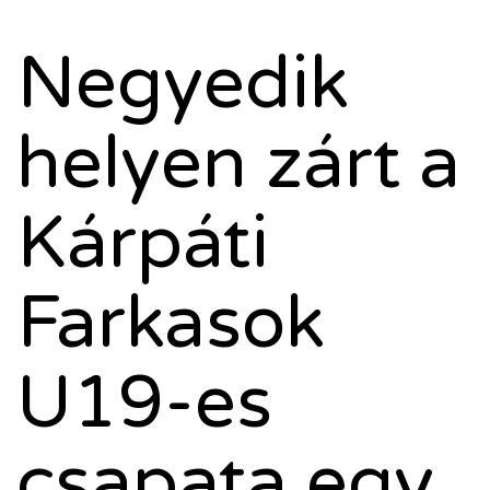
Negyedik
helyen zárt a
Kárpáti
Farkasok
U19-es
csapata egy