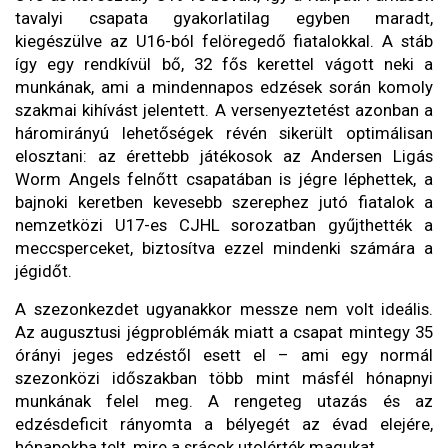
tavalyi csapata gyakorlatilag egyben maradt,
kiegészülve az U16-ból felöregedő fiatalokkal. A stáb
így egy rendkívül bő, 32 fős kerettel vágott neki a
munkának, ami a mindennapos edzések során komoly
szakmai kihívást jelentett. A versenyeztetést azonban a
háromirányú lehetőségek révén sikerült optimálisan
elosztani: az érettebb játékosok az Andersen Ligás
Worm Angels felnőtt csapatában is jégre léphettek, a
bajnoki keretben kevesebb szerephez jutó fiatalok a
nemzetközi U17-es CJHL sorozatban gyűjthették a
meccsperceket, biztosítva ezzel mindenki számára a
jégidőt.
A szezonkezdet ugyanakkor messze nem volt ideális.
Az augusztusi jégproblémák miatt a csapat mintegy 35
órányi jeges edzéstől esett el – ami egy normál
szezonközi időszakban több mint másfél hónapnyi
munkának felel meg. A rengeteg utazás és az
edzésdeficit rányomta a bélyegét az évad elejére,
hónapokba telt, mire a srácok utolérték magukat.