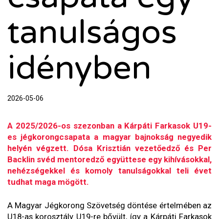
tanulságos
idényben
2026-05-06
A 2025/2026-os szezonban a Kárpáti Farkasok U19-
es jégkorongcsapata a magyar bajnokság negyedik
helyén végzett. Dósa Krisztián vezetőedző és Per
Backlin svéd mentoredző együttese egy kihívásokkal,
nehézségekkel és komoly tanulságokkal teli évet
tudhat maga mögött.
A Magyar Jégkorong Szövetség döntése értelmében az
U18-as korosztály U19-re bővült, így a Kárpáti Farkasok