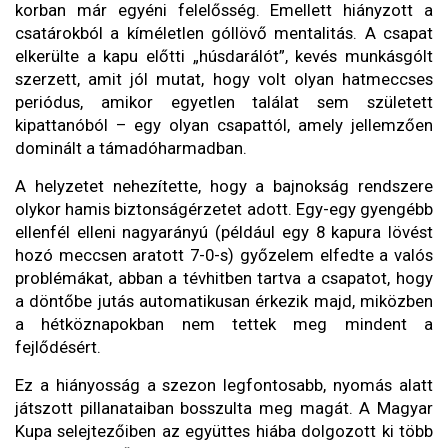
korban már egyéni felelősség. Emellett hiányzott a
csatárokból a kíméletlen góllövő mentalitás. A csapat
elkerülte a kapu előtti „húsdarálót”, kevés munkásgólt
szerzett, amit jól mutat, hogy volt olyan hatmeccses
periódus, amikor egyetlen találat sem született
kipattanóból – egy olyan csapattól, amely jellemzően
dominált a támadóharmadban.
A helyzetet nehezítette, hogy a bajnokság rendszere
olykor hamis biztonságérzetet adott. Egy-egy gyengébb
ellenfél elleni nagyarányú (például egy 8 kapura lövést
hozó meccsen aratott 7-0-s) győzelem elfedte a valós
problémákat, abban a tévhitben tartva a csapatot, hogy
a döntőbe jutás automatikusan érkezik majd, miközben
a hétköznapokban nem tettek meg mindent a
fejlődésért.
Ez a hiányosság a szezon legfontosabb, nyomás alatt
játszott pillanataiban bosszulta meg magát. A Magyar
Kupa selejtezőiben az együttes hiába dolgozott ki több