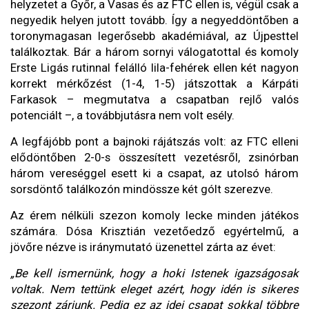
helyzetet a Győr, a Vasas és az FTC ellen is, végül csak a
negyedik helyen jutott tovább. Így a negyeddöntőben a
toronymagasan legerősebb akadémiával, az Újpesttel
találkoztak. Bár a három sornyi válogatottal és komoly
Erste Ligás rutinnal felálló lila-fehérek ellen két nagyon
korrekt mérkőzést (1-4, 1-5) játszottak a Kárpáti
Farkasok – megmutatva a csapatban rejlő valós
potenciált –, a továbbjutásra nem volt esély.
A legfájóbb pont a bajnoki rájátszás volt: az FTC elleni
elődöntőben 2-0-s összesített vezetésről, zsinórban
három vereséggel esett ki a csapat, az utolsó három
sorsdöntő találkozón mindössze két gólt szerezve.
Az érem nélküli szezon komoly lecke minden játékos
számára. Dósa Krisztián vezetőedző egyértelmű, a
jövőre nézve is iránymutató üzenettel zárta az évet:
„Be kell ismernünk, hogy a hoki Istenek igazságosak
voltak. Nem tettünk eleget azért, hogy idén is sikeres
szezont zárjunk. Pedig ez az idei csapat sokkal többre