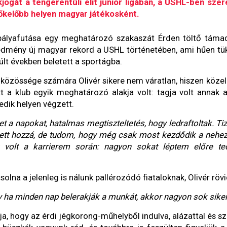
kjogát a tengerentúli elit junior ligában, a USHL-ben szer
lőkelőbb helyen magyar játékosként.
 pályafutása egy meghatározó szakaszát Érden töltő támad
eredmény új magyar rekord a USHL történetében, ami hűen tü
múlt években beletett a sportágba.
közössége számára Olivér sikere nem váratlan, hiszen közelrő
tt a klub egyik meghatározó alakja volt: tagja volt annak
dik helyen végzett.
t a napokat, hatalmas megtiszteltetés, hogy ledraftoltak. T
lett hozzá, de tudom, hogy még csak most kezdődik a nehez
olt a karrierem során: nagyon sokat léptem előre techn
olna a jelenleg is nálunk pallérozódó fiataloknak, Olivér rövi
y ha minden nap belerakják a munkát, akkor nagyon sok siker 
a, hogy az érdi jégkorong-műhelyből indulva, alázattal és 