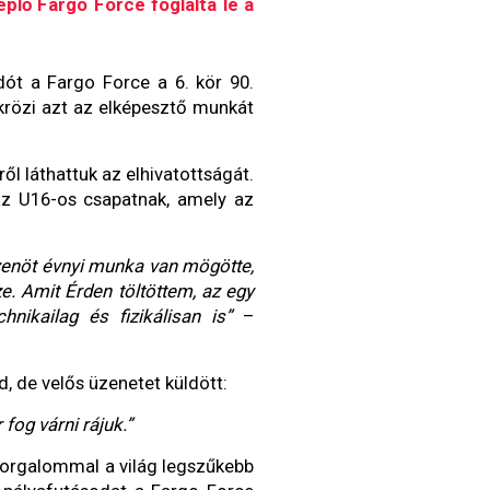
eplő Fargo Force foglalta le a
ót a Fargo Force a 6. kör 90.
krözi azt az elképesztő munkát
l láthattuk az elhivatottságát.
 az U16-os csapatnak, amely az
izenöt évnyi munka van mögötte,
e. Amit Érden töltöttem, az egy
ikailag és fizikálisan is”
–
d, de velős üzenetet küldött:
fog várni rájuk.”
szorgalommal a világ legszűkebb