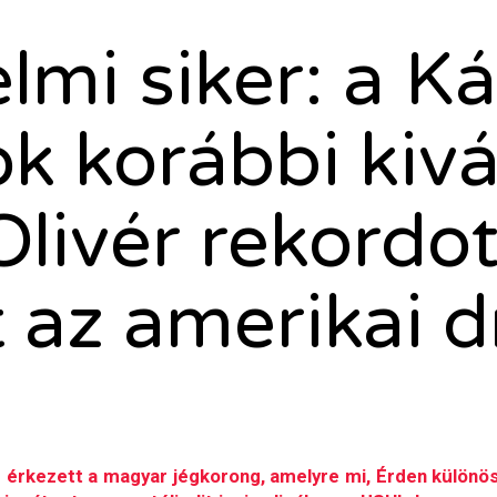
lmi siker: a Ká
k korábbi kiv
livér rekordo
 az amerikai d
 érkezett a magyar jégkorong, amelyre mi, Érden különös