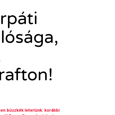
rpáti
álósága,
t
rafton!
en büszkék lehetünk: korábbi