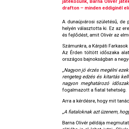
játékosunk, Barna Olivér játé
drafton – minden eddiginél e
A dunaújvárosi születésű, de
helyén választotta ki. Ez az 
és fejlődést, amit Olivér az el
Számunkra, a Kárpáti Farkasok 
Az Érden töltött időszaka ala
országos bajnokságban a negye
„Nagyon jó érzés megélni ezeke
rengeteg edzés és kitartás kel
nagyon meghatározó időszak v
fogalmazott a fiatal tehetség.
Arra a kérdésre, hogy mit tanács
„A fiataloknak azt üzenem, hog
Barna Olivér példája megmutatj